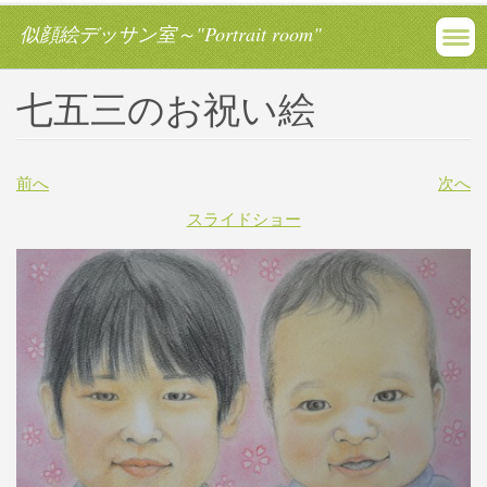
似顔絵デッサン室～"Portrait room"
七五三のお祝い絵
前へ
次へ
スライドショー