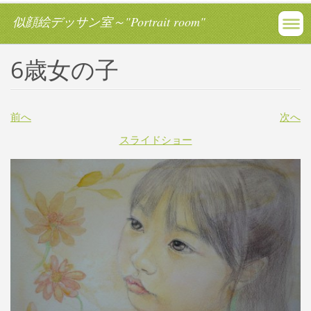
似顔絵デッサン室～"Portrait room"
6歳女の子
前へ
次へ
スライドショー