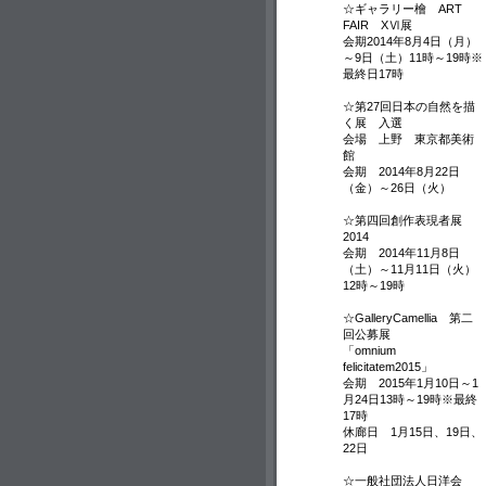
☆ギャラリー檜 ART
FAIR XⅥ展
会期2014年8月4日（月）
～9日（土）11時～19時※
最終日17時
☆第27回日本の自然を描
く展 入選
会場 上野 東京都美術
館
会期 2014年8月22日
（金）～26日（火）
☆第四回創作表現者展
2014
会期 2014年11月8日
（土）～11月11日（火）
12時～19時
☆GalleryCamellia 第二
回公募展
「omnium
felicitatem2015」
会期 2015年1月10日～1
月24日13時～19時※最終
17時
休廊日 1月15日、19日、
22日
☆一般社団法人日洋会