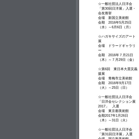
☆一般社団法人日洋会
「第30回日洋展」入選・
会友推挙
会場 新国立美術館
会期 2016年5月25日
（水）～6月6日（月）
☆ハガキサイズのアート
展
会場 ドラードギャラリ
ー
会期 2016年７月21日
（木）～７月29日（金）
☆第6回 東日本大震災義
援展
会場 青梅市立美術館
会期 2016年9月17日
（火）～25日（日）
☆一般社団法人日洋会
「日洋会セレクション展
2017」 入選
会場 東京都美術館
会期2017年1月26日
（木）～31日（火）
☆一般社団法人日洋会
「第31回日洋展」入選
会場 国立新美術館