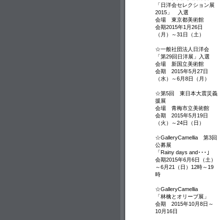
「日洋会セレクション展
2015」 入選
会場 東京都美術館
会期2015年1月26日
（月）～31日（土）
☆一般社団法人日洋会
「第29回日洋展」入選
会場 新国立美術館
会期 2015年5月27日
（水）～6月8日（月）
☆第5回 東日本大震災義
援展
会場 青梅市立美術館
会期 2015年5月19日
（火）～24日（日）
☆GalleryCamellia 第3回
公募展
「Rainy days and･･･」
会期2015年6月6日（土）
～6月21（日）12時～19
時
☆GalleryCamellia
「林檎とオリーブ展」
会期 2015年10月8日～
10月16日