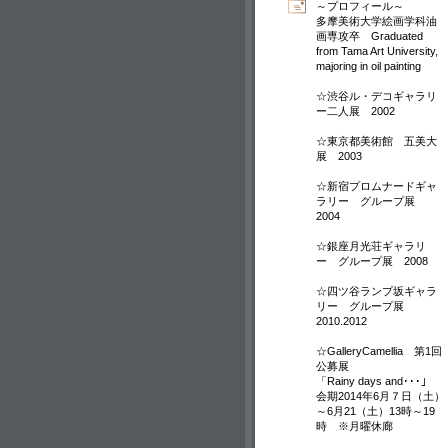
～プロフィール～
多摩美術大学絵画学科油
画専攻卒 Graduated
from Tama Art University,
majoring in oil painting
☆渋谷ル・デコギャラリ
ー二人展 2002
☆東京都美術館 五美大
展 2003
☆新宿プロムナードギャ
ラリー グループ展
2004
☆銀座月光荘ギャラリ
ー グループ展 2008
☆四ツ谷ランプ坂ギャラ
リー グループ展
2010.2012
☆GalleryCamellia 第1回
公募展
「Rainy days and･･･」
会期2014年6月７日（土）
～6月21（土）13時～19
時 ※月曜休廊