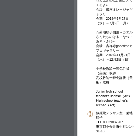
☆カエルの歌が聞こえて
くるよ♪
会場 銀座ミレージャギ
ャラリー
会期 2018年6月27日
（水）～7月2日（月）
☆菊地順子個展～カエル
さんたちのはる・なつ・
あき・ふゆ～
会場 吉祥寺goodtimeカ
フェギャラリー
会期 2018年11月21日
（水）～12月2日（日）
中学校教諭一種免許状
（美術）取得
高校教諭一種免許状（美
術）取得
Junior high school
teacher's license（Art）
High school teacher's
license（Art）
似顔絵デッサン室 菊地
順子
TEL 09039037207
東京都小金井市中町1-14-
31-16