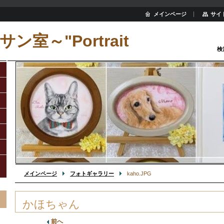
メインページ
サイ
ン室～"Portrait
検
メインページ
フォトギャラリー
kaho.JPG
かほちゃん
前へ