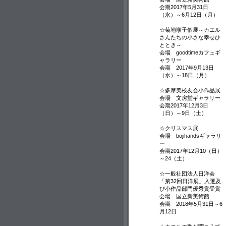
会期2017年5月31日
（水）～6月12日（月）
☆菊地順子個展～カエル
さんたちの小さな幸せひ
ととき～
会場 goodtimeカフェギ
ャラリー
会期 2017年9月13日
（水）～18日（月）
☆多摩美校友会小作品展
会場 文房堂ギャラリー
会期2017年12月3日
（日）～9日（土）
☆クリスマス展
会場 bojihandsギャラリ
ー
会期2017年12月10（日）
～24（土）
☆一般社団法人日洋会
「第32回日洋展」入選及
び小作品部門優秀賞受賞
会場 国立新美術館
会期 2018年5月31日～6
月12日