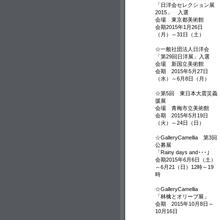
「日洋会セレクション展
2015」 入選
会場 東京都美術館
会期2015年1月26日
（月）～31日（土）
☆一般社団法人日洋会
「第29回日洋展」入選
会場 新国立美術館
会期 2015年5月27日
（水）～6月8日（月）
☆第5回 東日本大震災義
援展
会場 青梅市立美術館
会期 2015年5月19日
（火）～24日（日）
☆GalleryCamellia 第3回
公募展
「Rainy days and･･･」
会期2015年6月6日（土）
～6月21（日）12時～19
時
☆GalleryCamellia
「林檎とオリーブ展」
会期 2015年10月8日～
10月16日