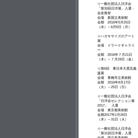
☆一般社団法人日洋会
「第30回日洋展」入選・
会友推挙
会場 新国立美術館
会期 2016年5月25日
（水）～6月6日（月）
☆ハガキサイズのアート
展
会場 ドラードギャラリ
ー
会期 2016年７月21日
（木）～７月29日（金）
☆第6回 東日本大震災義
援展
会場 青梅市立美術館
会期 2016年9月17日
（火）～25日（日）
☆一般社団法人日洋会
「日洋会セレクション展
2017」 入選
会場 東京都美術館
会期2017年1月26日
（木）～31日（火）
☆一般社団法人日洋会
「第31回日洋展」入選
会場 国立新美術館