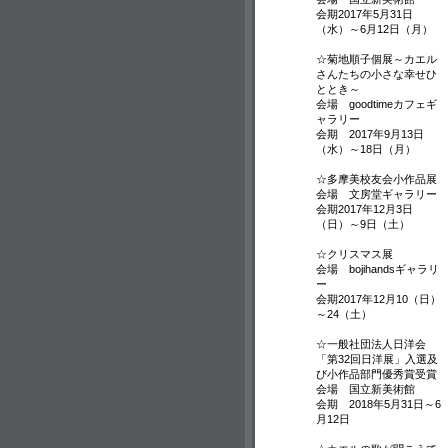
会期2017年5月31日
（水）～6月12日（月）
☆菊地順子個展～カエル
さんたちの小さな幸せひ
ととき～
会場 goodtimeカフェギ
ャラリー
会期 2017年9月13日
（水）～18日（月）
☆多摩美校友会小作品展
会場 文房堂ギャラリー
会期2017年12月3日
（日）～9日（土）
☆クリスマス展
会場 bojihandsギャラリ
ー
会期2017年12月10（日）
～24（土）
☆一般社団法人日洋会
「第32回日洋展」入選及
び小作品部門優秀賞受賞
会場 国立新美術館
会期 2018年5月31日～6
月12日