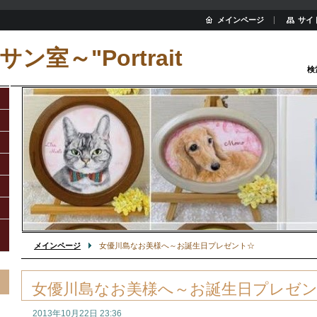
メインページ
サイ
ン室～"Portrait
検
メインページ
女優川島なお美様へ～お誕生日プレゼント☆
女優川島なお美様へ～お誕生日プレゼ
2013年10月22日 23:36