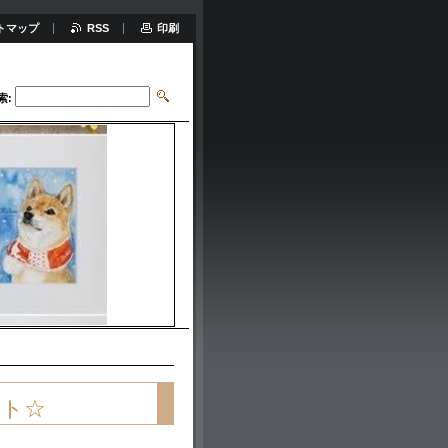
トマップ
RSS
印刷
索:
ント☆