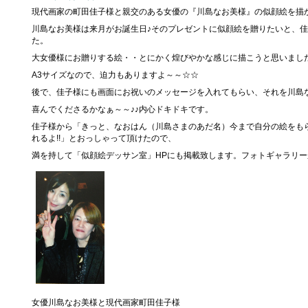
現代画家の町田佳子様と親交のある女優の『川島なお美様』の似顔絵を描か
川島なお美様は来月がお誕生日♪そのプレゼントに似顔絵を贈りたいと、
た。
大女優様にお贈りする絵・・とにかく煌びやかな感じに描こうと思いまし
A3サイズなので、迫力もありますよ～～☆☆
後で、佳子様にも画面にお祝いのメッセージを入れてもらい、それを川島な
喜んでくださるかなぁ～～♪♪内心ドキドキです。
佳子様から「きっと、なおはん（川島さまのあだ名）今まで自分の絵をも
れるよ!!」とおっしゃって頂けたので、
満を持して「似顔絵デッサン室」HPにも掲載致します。フォトギャラリ
女優川島なお美様と現代画家町田佳子様