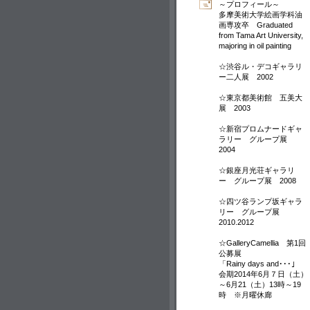
～プロフィール～
多摩美術大学絵画学科油
画専攻卒 Graduated
from Tama Art University,
majoring in oil painting
☆渋谷ル・デコギャラリ
ー二人展 2002
☆東京都美術館 五美大
展 2003
☆新宿プロムナードギャ
ラリー グループ展
2004
☆銀座月光荘ギャラリ
ー グループ展 2008
☆四ツ谷ランプ坂ギャラ
リー グループ展
2010.2012
☆GalleryCamellia 第1回
公募展
「Rainy days and･･･」
会期2014年6月７日（土）
～6月21（土）13時～19
時 ※月曜休廊