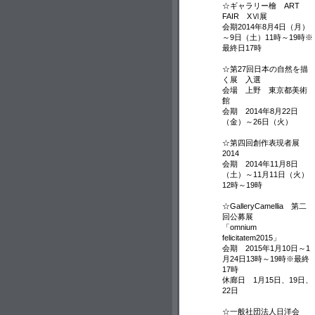
☆ギャラリー檜 ART
FAIR XⅥ展
会期2014年8月4日（月）
～9日（土）11時～19時※
最終日17時
☆第27回日本の自然を描
く展 入選
会場 上野 東京都美術
館
会期 2014年8月22日
（金）～26日（火）
☆第四回創作表現者展
2014
会期 2014年11月8日
（土）～11月11日（火）
12時～19時
☆GalleryCamellia 第二
回公募展
「omnium
felicitatem2015」
会期 2015年1月10日～1
月24日13時～19時※最終
17時
休廊日 1月15日、19日、
22日
☆一般社団法人日洋会