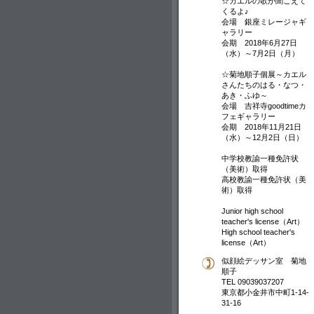
☆カエルの歌が聞こえて
くるよ♪
会場 銀座ミレージャギ
ャラリー
会期 2018年6月27日
（水）～7月2日（月）
☆菊地順子個展～カエル
さんたちのはる・なつ・
あき・ふゆ～
会場 吉祥寺goodtimeカ
フェギャラリー
会期 2018年11月21日
（水）～12月2日（日）
中学校教諭一種免許状
（美術）取得
高校教諭一種免許状（美
術）取得
Junior high school
teacher's license（Art）
High school teacher's
license（Art）
似顔絵デッサン室 菊地
順子
TEL 09039037207
東京都小金井市中町1-14-
31-16