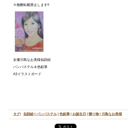
※無断転載禁止します!!
女優川島なお美様似顔絵
パンパステル＆色鉛筆
A3イラストボード
タグ
:
似顔絵
|
パンパステル
|
色鉛筆
|
お誕生日
|
贈り物
|
川島なお美様