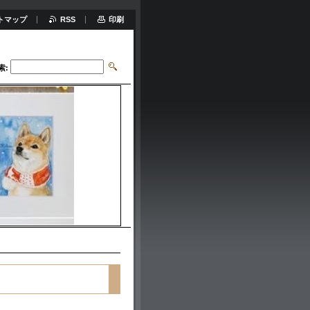
トマップ
RSS
印刷
索: