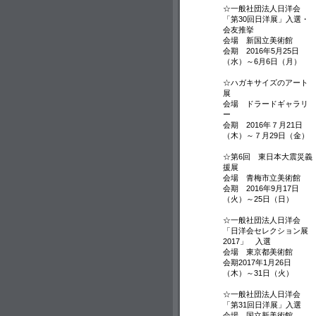
☆一般社団法人日洋会
「第30回日洋展」入選・
会友推挙
会場 新国立美術館
会期 2016年5月25日
（水）～6月6日（月）
☆ハガキサイズのアート
展
会場 ドラードギャラリ
ー
会期 2016年７月21日
（木）～７月29日（金）
☆第6回 東日本大震災義
援展
会場 青梅市立美術館
会期 2016年9月17日
（火）～25日（日）
☆一般社団法人日洋会
「日洋会セレクション展
2017」 入選
会場 東京都美術館
会期2017年1月26日
（木）～31日（火）
☆一般社団法人日洋会
「第31回日洋展」入選
会場 国立新美術館