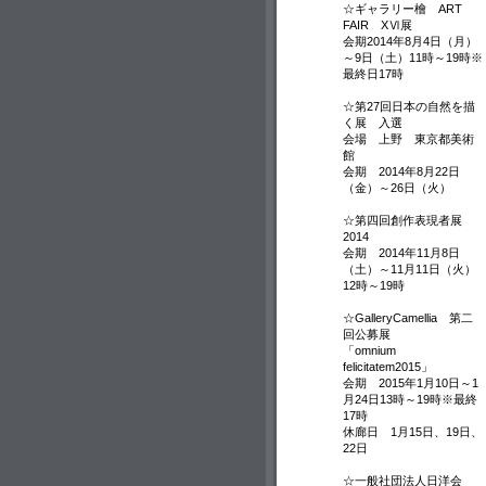
☆ギャラリー檜 ART
FAIR XⅥ展
会期2014年8月4日（月）
～9日（土）11時～19時※
最終日17時
☆第27回日本の自然を描
く展 入選
会場 上野 東京都美術
館
会期 2014年8月22日
（金）～26日（火）
☆第四回創作表現者展
2014
会期 2014年11月8日
（土）～11月11日（火）
12時～19時
☆GalleryCamellia 第二
回公募展
「omnium
felicitatem2015」
会期 2015年1月10日～1
月24日13時～19時※最終
17時
休廊日 1月15日、19日、
22日
☆一般社団法人日洋会