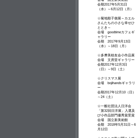
会期2017年5月31日
（水）～6月12日（月）
☆菊地順子個展～カエル
さんたちの小さな幸せひ
ととき～
会場 goodtimeカフェギ
ャラリー
会期 2017年9月13日
（水）～18日（月）
☆多摩美校友会小作品展
会場 文房堂ギャラリー
会期2017年12月3日
（日）～9日（土）
☆クリスマス展
会場 bojihandsギャラリ
ー
会期2017年12月10（日）
～24（土）
☆一般社団法人日洋会
「第32回日洋展」入選及
び小作品部門優秀賞受賞
会場 国立新美術館
会期 2018年5月31日～6
月12日