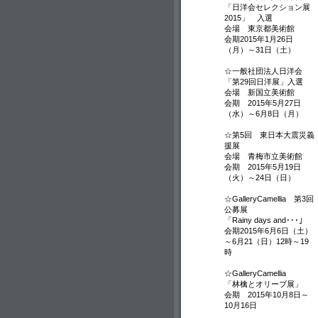
「日洋会セレクション展
2015」 入選
会場 東京都美術館
会期2015年1月26日
（月）～31日（土）
☆一般社団法人日洋会
「第29回日洋展」入選
会場 新国立美術館
会期 2015年5月27日
（水）～6月8日（月）
☆第5回 東日本大震災義
援展
会場 青梅市立美術館
会期 2015年5月19日
（火）～24日（日）
☆GalleryCamellia 第3回
公募展
「Rainy days and･･･」
会期2015年6月6日（土）
～6月21（日）12時～19
時
☆GalleryCamellia
「林檎とオリーブ展」
会期 2015年10月8日～
10月16日