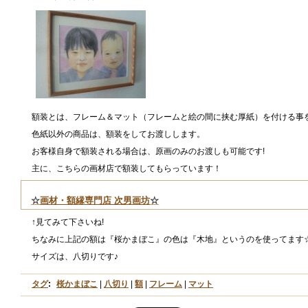
額装とは、フレーム＆マット（フレームと絵の間に挟む厚紙）を付ける事
色紙以外の商品は、額装をしてお渡しします。
お客様自身で額装される場合は、原画のみのお渡しも可能です!
主に、こちらの画材店で額装してもらっています！
☆
画材・額縁専門店 次男画坊
☆
↑見てみて下さいね!
ちなみに上記の額は『桜かまぼこ』の色は『木地』というのを使ってます
サイズは、八切りです♪
タグ
:
桜かまぼこ
|
八切り
|
額
|
フレーム
|
マット