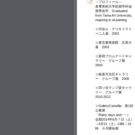
～プロフィール～
多摩美術大学絵画学科油
画専攻卒 Graduated
from Tama Art University,
majoring in oil painting
☆渋谷ル・デコギャラリ
ー二人展 2002
☆東京都美術館 五美大
展 2003
☆新宿プロムナードギャ
ラリー グループ展
2004
☆銀座月光荘ギャラリ
ー グループ展 2008
☆四ツ谷ランプ坂ギャラ
リー グループ展
2010.2012
☆GalleryCamellia 第1回
公募展
「Rainy days and･･･」
会期2014年6月７日（土）
～6月21（土）13時～19
時 ※月曜休廊