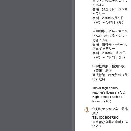
☆カエルの歌が聞こえて
くるよ♪
会場 銀座ミレージャギ
ャラリー
会期 2018年6月27日
（水）～7月2日（月）
☆菊地順子個展～カエル
さんたちのはる・なつ・
あき・ふゆ～
会場 吉祥寺goodtimeカ
フェギャラリー
会期 2018年11月21日
（水）～12月2日（日）
中学校教諭一種免許状
（美術）取得
高校教諭一種免許状（美
術）取得
Junior high school
teacher's license（Art）
High school teacher's
license（Art）
似顔絵デッサン室 菊地
順子
TEL 09039037207
東京都小金井市中町1-14-
31-16